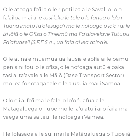
O le atoaga fo’i la o le ripoti lea a le Savali o lo o
fa’ailoa mai ai
e tasi ‘eka le telē o le fanua o lo’o i
Tuana’imato fa’afesaga’i ma le nofoaga o lo’o i ai le
isi lālā o le Ofisa o Tineimū ma Fa’alavelave Tutupu
Fa’afuase’i (S.F.E.S.A.) ua faia ai lea atina’e.
O le atina’e muamua ua fausia e aofia ai le pamu
penisini fou, o le ofisa, o le nofoaga autū e paka
tasi ai ta’avale a le Mālō (Base Transport Sector)
mo lea fonotaga tele o le ā usuia mai i Samoa.
O lo’o i ai fo’i ma le fale, o lo’o fuafua e le
Matāgaluega o Tupe mo le la’u atu i ai o faila ma
vaega uma sa teu i le nofoaga i Vaimea.
I le folasaga a le sui mai le Matāgaluega o Tupe iā