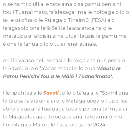
o se taimi o tālia le tatalaina o se pamu penisini
fou i Tuana’imato, fa’afesaga’i ma le nofoaga o lo o
iai le isi ofisa o le Pulega o Tineimū (FESA) a’o
fa’agasolo ona fefālōa’i le fa’atalanoaina o le
mataupu e fa’ipisinisi na ulua’i fausia le pamu ma
ē ona le fanua o lo o tu ai lenei atina’e.
Ae i le vaiaso nei i se tasi o lomiga a le nusipepa o
le Savali, o lo o fa’ailoa mai ai o lo o ua
‘Mautū le
Pamu Penisini fou a le Mālō i Tuana’imato’.
I le lipoti lea a le
Savali
, o lo o tā’ua ai e “$3 miliona
le tau sa fa’atauina ai e le Matāgaluega o Tupe’ lea
atina’e auā ana fuafuaga tāua e pei ona ta’imua ai
le Matāgaluega o Tupe auā ana taligāmālō mo
Fonotaga a Mālō o le Taupulega i le 2024.’