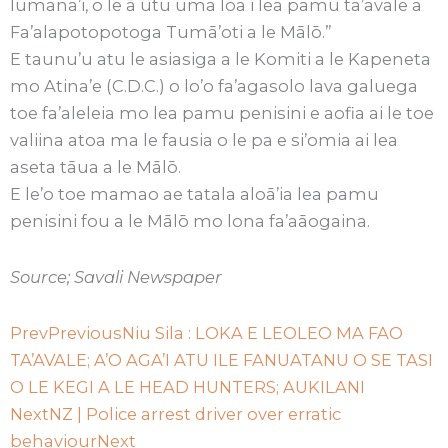
lumana’i, o le ā utu uma loa i lea pamu ta’avale a
Fa’alapotopotoga Tumā’oti a le Mālō.”
E taunu’u atu le asiasiga a le Komiti a le Kapeneta
mo Atina’e (C.D.C.) o lo’o fa’agasolo lava galuega
toe fa’aleleia mo lea pamu penisini e aofia ai le toe
valiina atoa ma le fausia o le pa e si’omia ai lea
aseta tāua a le Mālō.
E le’o toe mamao ae tatala aloā’ia lea pamu
penisini fou a le Mālō mo lona fa’aāogaina.
Source; Savali Newspaper
Prev
Previous
Niu Sila : LOKA E LEOLEO MA FAO
TA’AVALE; A’O AGA’I ATU ILE FANUATANU O SE TASI
O LE KEGI A LE HEAD HUNTERS; AUKILANI
Next
NZ | Police arrest driver over erratic
behaviour
Next