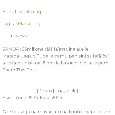
Book Live Filming
Digital Marketing
News
SAMOA : $3miliona tālā fa’atauina ai e le
Matagaluega o Tupe le pamu penisini sa fefālōa’i
ai le faipisinisi ma lē ona le fanua o lo o iai le pamu.
Share This Post:
[Photo | image file]
Aso To’onai 19 Aukuso 2023
O le tausaga ua mavae atu na lipotia mai ai le umi