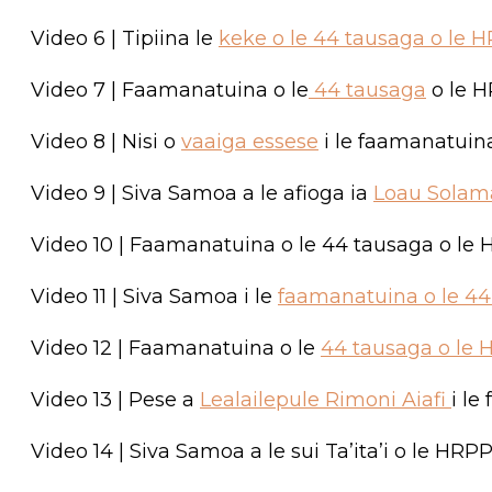
Video 6 | Tipiina le
keke o le 44 tausaga o le
Video 7 | Faamanatuina o le
44 tausaga
o le H
Video 8 | Nisi o
vaaiga essese
i le faamanatuina
Video 9 | Siva Samoa a le afioga ia
Loau Solam
Video 10 | Faamanatuina o le 44 tausaga o le 
Video 11 | Siva Samoa i le
faamanatuina o le 4
Video 12 | Faamanatuina o le
44 tausaga o le 
Video 13 | Pese a
Lealailepule Rimoni Aiafi
i le
Video 14 | Siva Samoa a le sui Ta’ita’i o le HRPP