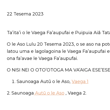
22 Tesema 2023
Ta’ita’i o le Vaega Fa’aupufai e Puipuia Aiā Ta
O le Aso Lulu 20 Tesema 2023, o se aso na poto a
latou uma e lagolagoina le Vaega Fa’aupufai e
ona fa’avae le Vaega Fa’aupufai.
O NISI NEI O OTO’OTOGA MA VA’AIGA ESE’ES
Saunoaga Autū o le Aso,
Vaega 1
2. Saunoaga
Autū o le Aso
, Vaega 2.