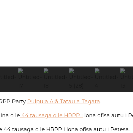
HRPP Party
Puipuia Aiā Tatau a Tagata
.
ina o le
44 tausaga o le HRPP i
lona ofisa autu i P
e 44 tausaga o le HRPP i lona ofisa autu i Petesa.