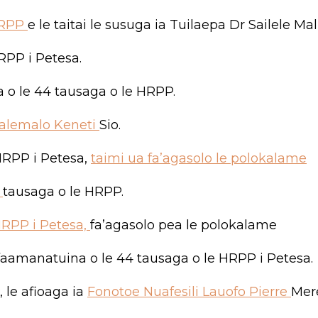
 HRPP
e le taitai le susuga ia Tuilaepa Dr Sailele Mal
RPP i Petesa.
 o le 44 tausaga o le HRPP.
alemalo Keneti
Sio.
HRPP i Petesa,
taimi ua fa’agasolo le polokalame
4
tausaga o le HRPP.
HRPP i Petesa,
fa’agasolo pea le polokalame
 faamanatuina o le 44 tausaga o le HRPP i Petesa.
, le afioaga ia
Fonotoe Nuafesili Lauofo Pierre
Mere