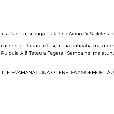
tau a Tagata, susuga Tuila’epa Aiono Dr Sailele Ma
i moli ile futiafu e tasi, ina ia patipatia ma momol
 Puipuia Aiā Tatau a Tagata i Samoa nei ma atunu
E I LE FA’AMANATUINA O LENEI FA’AMOEMOE TĀ