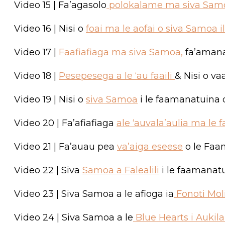
Video 15 | Fa’agasolo
polokalame ma siva Samoa
Video 16 | Nisi o
foai ma le aofai o siva Samoa 
Video 17 |
Faafiafiaga ma siva Samoa,
fa’amanat
Video 18 |
Pesepesega a le ‘au faaili
& Nisi o va
Video 19 | Nisi o
siva Samoa
i le faamanatuina o
Video 20 | Fa’afiafiaga
ale ‘auvala’aulia ma le fa’
Video 21 | Fa’auau pea
va’aiga eseese
o le Faam
Video 22 | Siva
Samoa a Falealili
i le faamanatu
Video 23 | Siva Samoa a le afioga ia
Fonoti Mol
Video 24 | Siva Samoa a le
Blue Hearts i Aukila