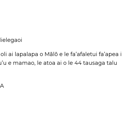
lielegaoi
i ai lapalapa o Mālō e le fa’afaletui fa’apea i
’u e mamao, le atoa ai o le 44 tausaga talu
UA