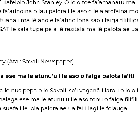
iafelolo John Stanley. O lo o toe fa’amanatu mai a
 le fa’atinoina o lau palota i le aso o le a atofaina m
tuana’i ma lē ano e fa’atino lona sao i faiga filifil
SAT le sala tupe pe a lē resitala ma lē palota ae u
ey (Ata : Savali Newspaper)
 ese ma le atunu’u i le aso o faiga palota la’iti
le nusipepa o le Savali, se’i vaganā i latou o lo o i
aga ese ma le atunu’u ile aso tonu o faiga filifili
 suafa i le lola palota ae ua fai i lagi le folauga.