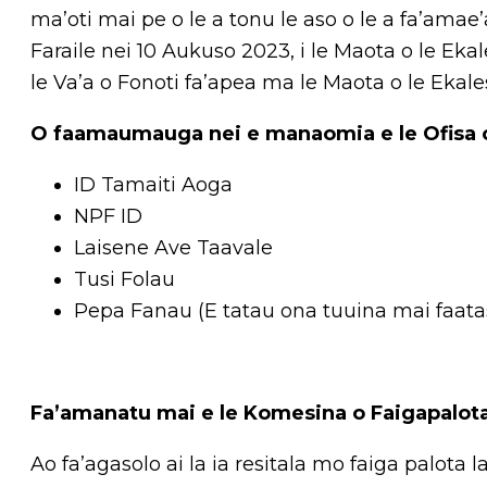
ma’oti mai pe o le a tonu le aso o le a fa’amae’
Faraile nei 10 Aukuso 2023, i le Maota o le Eka
le Va’a o Fonoti fa’apea ma le Maota o le Ekal
O faamaumauga nei e manaomia e le Ofisa o 
ID Tamaiti Aoga
NPF ID
Laisene Ave Taavale
Tusi Folau
Pepa Fanau (E tatau ona tuuina mai faatasi
Fa’amanatu mai e le Komesina o Faigapalota 
Ao fa’agasolo ai la ia resitala mo faiga palota la’