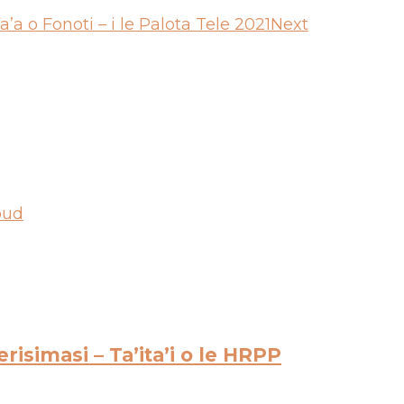
’a o Fonoti – i le Palota Tele 2021
Next
oud
isimasi – Ta’ita’i o le HRPP