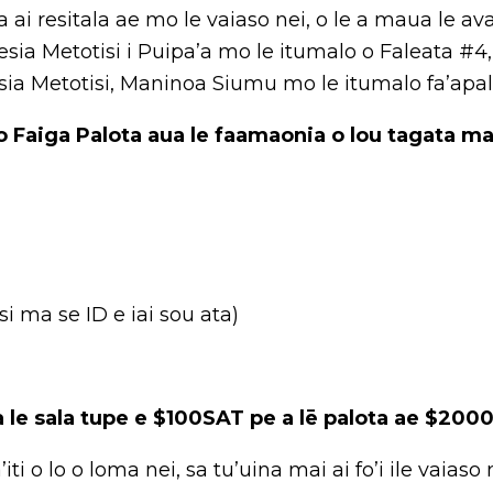
a ai resitala ae mo le vaiaso nei, o le a maua le av
lesia Metotisi i Puipa’a mo le itumalo o Faleata #
esia Metotisi, Maninoa Siumu mo le itumalo fa’apal
Faiga Palota aua le faamaonia o lou tagata
ma 
 ma se ID e iai sou ata)
le sala tupe e $100SAT pe a lē palota
ae $2000S
iti o lo o loma nei, sa tu’uina mai ai fo’i ile vaiaso