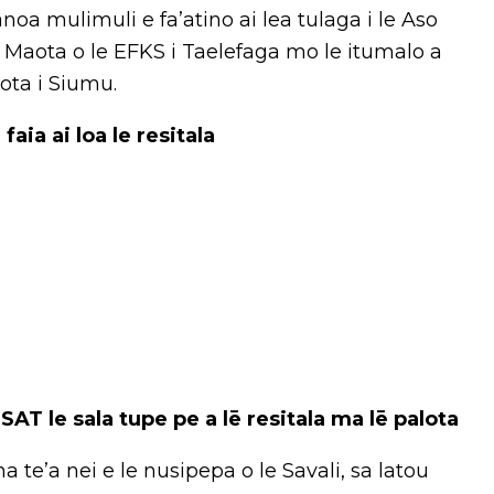
anoa mulimuli e fa’atino ai lea tulaga i le Aso
4, Maota o le EFKS i Taelefaga mo le itumalo a
ota i Siumu.
faia ai loa le resitala
AT le sala tupe pe a lē resitala ma lē palota
 na te’a nei e le nusipepa o le Savali, sa latou