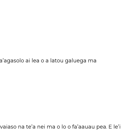
fa’agasolo ai lea o a latou galuega ma
 vaiaso na te’a nei ma o lo o fa’aauau pea. E le’i