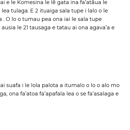
i e le Komesina le lē gata ina fa’atāua le
o lea tulaga. E 2 ituaiga sala tupe i lalo o le
iga . O lo o tumau pea ona iai le sala tupe
a ausia le 21 tausaga e tatau ai ona agava’a e
ai suafa i le lola palota a itumalo o lo o alo mo
ga, ona fa’atoa fa’apafala lea o se fa’asalaga e