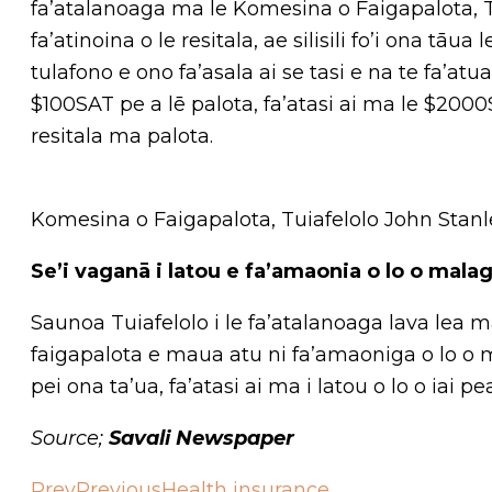
fa’atalanoaga ma le Komesina o Faigapalota, Tu
fa’atinoina o le resitala, ae silisili fo’i ona tāua
tulafono e ono fa’asala ai se tasi e na te fa’atua
$100SAT pe a lē palota, fa’atasi ai ma le $2000
resitala ma palota.
Komesina o Faigapalota, Tuiafelolo John Stanl
Se’i vaganā i latou e fa’amaonia o lo o malaga
Saunoa Tuiafelolo i le fa’atalanoaga lava lea ma 
faigapalota e maua atu ni fa’amaoniga o lo o mal
pei ona ta’ua, fa’atasi ai ma i latou o lo o iai pea
Source;
Savali Newspaper
Prev
Previous
Health insurance