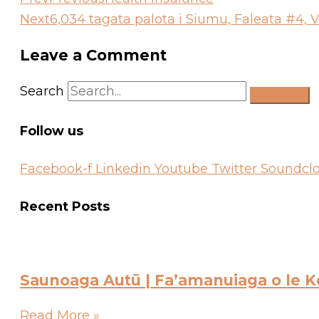
Next
6,034 tagata palota i Siumu, Faleata #4, Va
Leave a Comment
Search
Follow us
Facebook-f
Linkedin
Youtube
Twitter
Soundcl
Recent Posts
Saunoaga Autū | Fa’amanuiaga o le Ker
Read More »