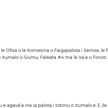
 a le Ofisa o le Komesina o Faigapalota i Samoa, le 
o itumalo o Siumu, Faleata #4 ma le Va’a o Fonoti.
u e agava’a ina ia palota i totonu o itumalo e 3, ile